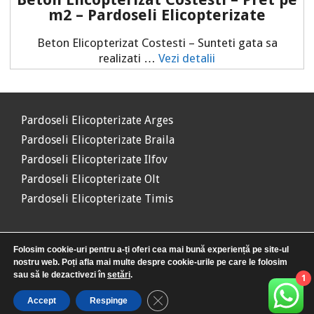
m2 – Pardoseli Elicopterizate
Beton Elicopterizat Costesti – Sunteti gata sa
realizati …
Vezi detalii
Pardoseli Elicopterizate Arges
Pardoseli Elicopterizate Braila
Pardoseli Elicopterizate Ilfov
Pardoseli Elicopterizate Olt
Pardoseli Elicopterizate Timis
Folosim cookie-uri pentru a-ți oferi cea mai bună experiență pe site-ul
nostru web. Poți afla mai multe despre cookie-urile pe care le folosim
sau să le dezactivezi în
setări
.
1
© 2026
www.beton-elicopterizat.info
• Toate drepturile
Close GDPR Cookie Banner
Accept
Respinge
rezervate.