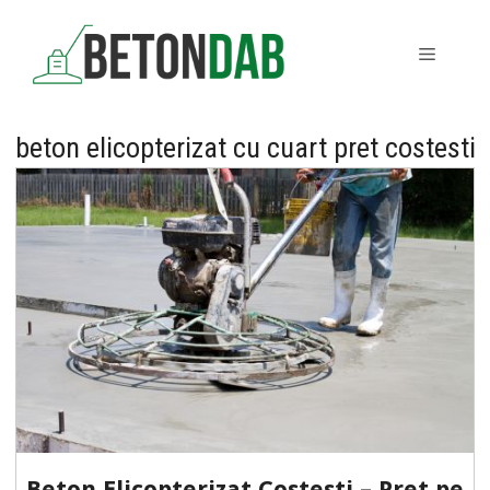
Sari
la
MENIU
conținut
beton elicopterizat cu cuart pret costesti
Beton Elicopterizat Costesti – Pret pe