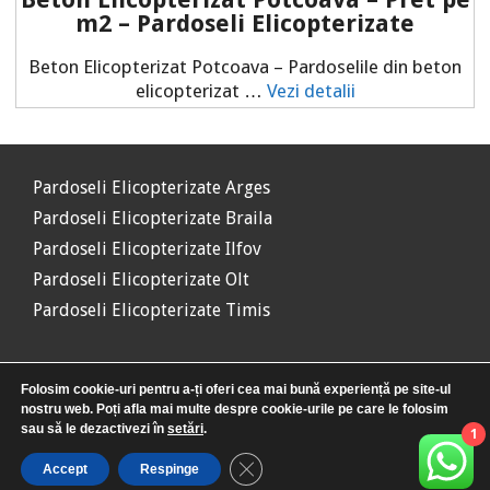
m2 – Pardoseli Elicopterizate
Beton Elicopterizat Potcoava – Pardoselile din beton
elicopterizat …
Vezi detalii
Pardoseli Elicopterizate Arges
Pardoseli Elicopterizate Braila
Pardoseli Elicopterizate Ilfov
Pardoseli Elicopterizate Olt
Pardoseli Elicopterizate Timis
Folosim cookie-uri pentru a-ți oferi cea mai bună experiență pe site-ul
nostru web. Poți afla mai multe despre cookie-urile pe care le folosim
sau să le dezactivezi în
setări
.
1
© 2026
www.beton-elicopterizat.info
• Toate drepturile
Close GDPR Cookie Banner
Accept
Respinge
rezervate.